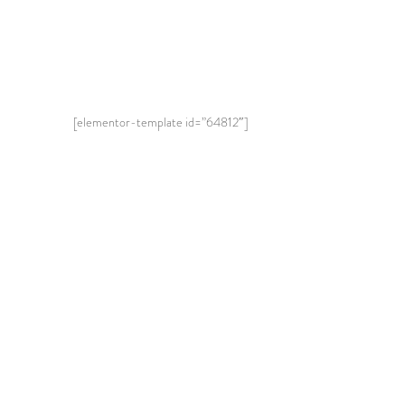
[elementor-template id=”64812″]