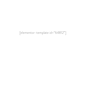
[elementor-template id=”64812″]