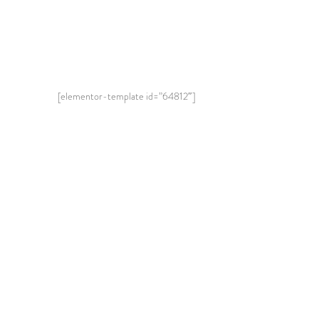
[elementor-template id=”64812″]