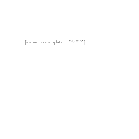
[elementor-template id=”64812″]