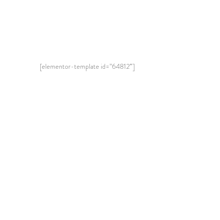
[elementor-template id=”64812″]