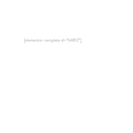
[elementor-template id=”64812″]