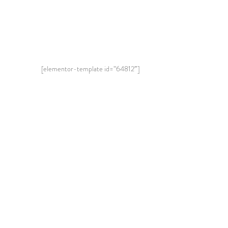
[elementor-template id=”64812″]