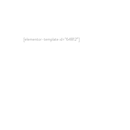
[elementor-template id=”64812″]