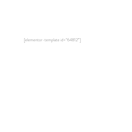
[elementor-template id=”64812″]