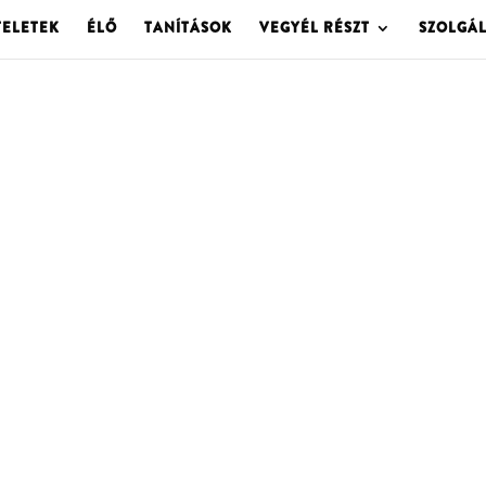
TELETEK
ÉLŐ
TANÍTÁSOK
VEGYÉL RÉSZT
SZOLGÁ
OLGOTA ARCHÍVU