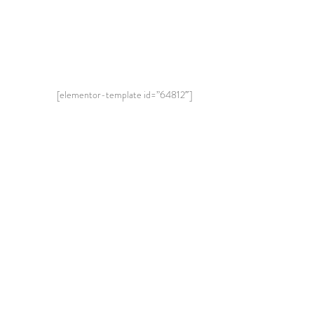
[elementor-template id=”64812″]