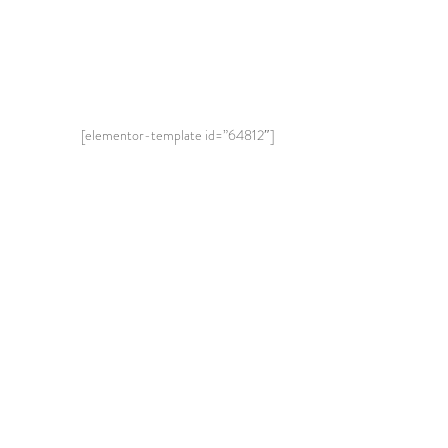
[elementor-template id=”64812″]