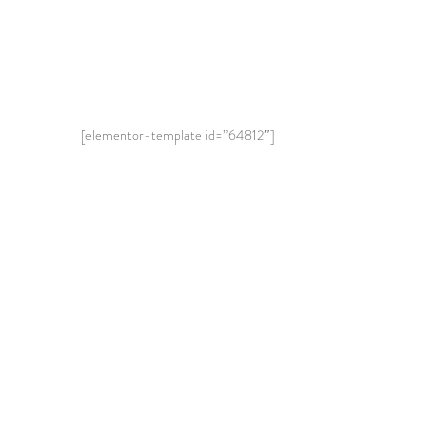
[elementor-template id=”64812″]