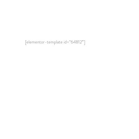
[elementor-template id=”64812″]