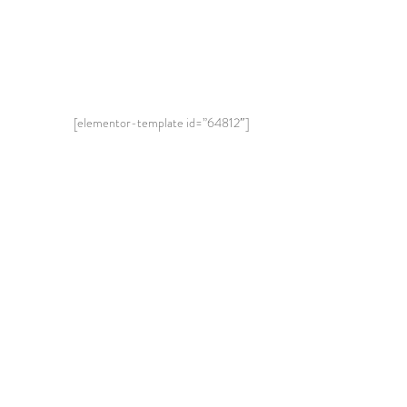
[elementor-template id=”64812″]