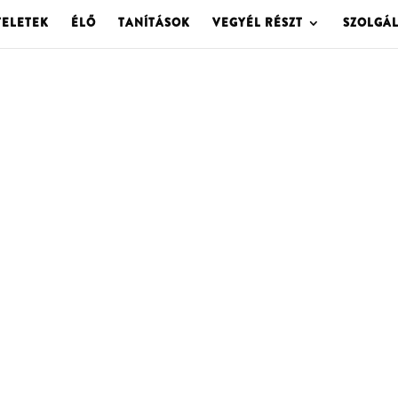
TELETEK
ÉLŐ
TANÍTÁSOK
VEGYÉL RÉSZT
SZOLGÁ
OLGOTA ARCHÍVU