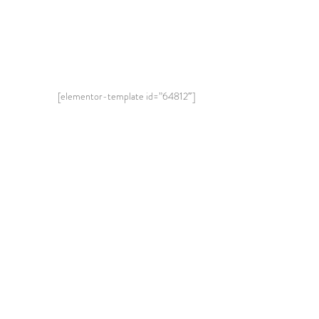
[elementor-template id=”64812″]