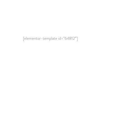
[elementor-template id=”64812″]