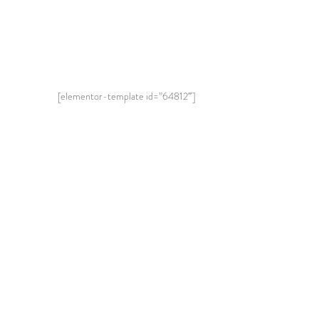
[elementor-template id=”64812″]