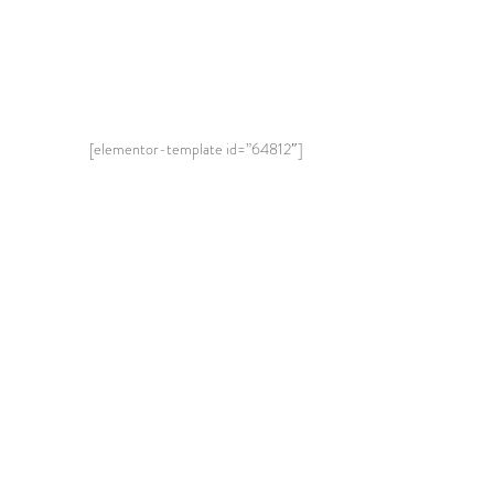
[elementor-template id=”64812″]