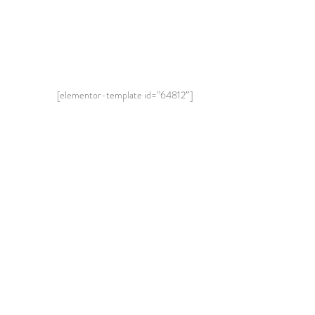
[elementor-template id=”64812″]