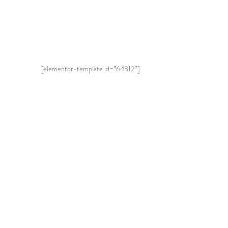
[elementor-template id=”64812″]