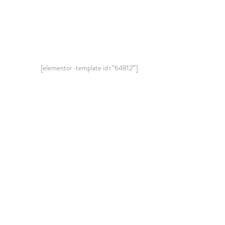
[elementor-template id=”64812″]