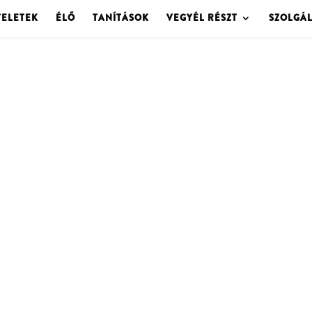
TELETEK
ÉLŐ
TANÍTÁSOK
VEGYÉL RÉSZT
SZOLGÁ
OLGOTA ARCHÍVU