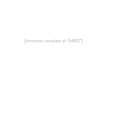
[elementor-template id=”64812″]