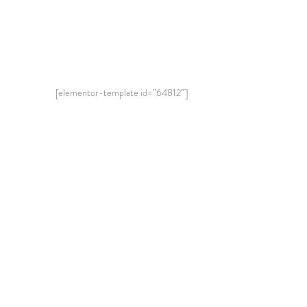
[elementor-template id=”64812″]