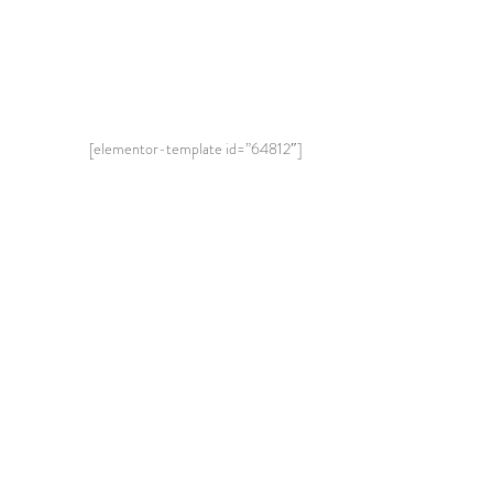
[elementor-template id=”64812″]