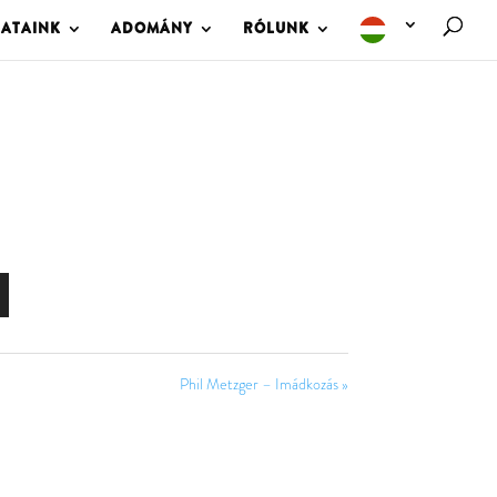
LATAINK
ADOMÁNY
RÓLUNK
Phil Metzger – Imádkozás »