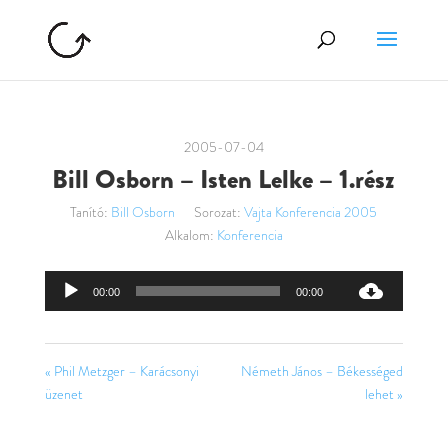
2005-07-04
Bill Osborn – Isten Lelke – 1.rész
Tanító:
Bill Osborn
Sorozat:
Vajta Konferencia 2005
Alkalom:
Konferencia
Audió
00:00
00:00
lejátszó
« Phil Metzger – Karácsonyi
Németh János – Békességed
üzenet
lehet »