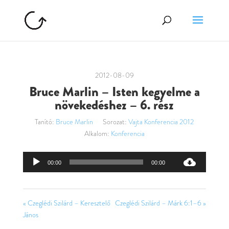
2012-08-09
Bruce Marlin – Isten kegyelme a
növekedéshez – 6. rész
Tanító:
Bruce Marlin
Sorozat:
Vajta Konferencia 2012
Alkalom:
Konferencia
Audió
00:00
00:00
lejátszó
« Czeglédi Szilárd – Keresztelő
Czeglédi Szilárd – Márk 6:1–6 »
János