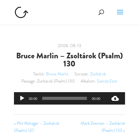
2008-08-13
Bruce Marlin – Zsoltárok (Psalm)
130
Tanító:
Bruce Marlin
Sorozat:
Zsoltárok
Passage:
Zsoltárok (Psalm) 130
Alkalom:
Szerda Este
Audió
00:00
00:00
lejátszó
« Phil Metzger – Zsoltárok
Mark Zeeman – Zsoltárok
(Psalm) 127
(Psalm) 133 »