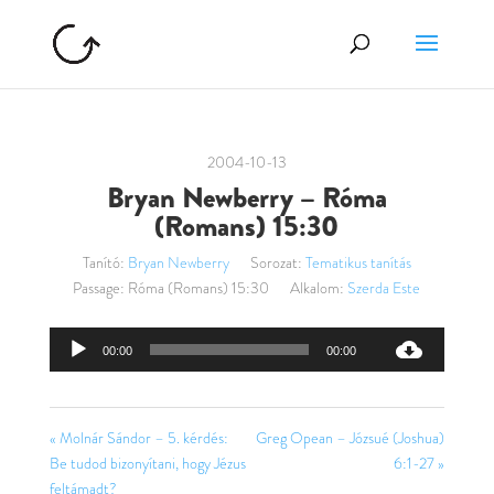
2004-10-13
Bryan Newberry – Róma
(Romans) 15:30
Tanító:
Bryan Newberry
Sorozat:
Tematikus tanítás
Passage:
Róma (Romans) 15:30
Alkalom:
Szerda Este
Audió
00:00
00:00
lejátszó
« Molnár Sándor – 5. kérdés:
Greg Opean – Józsué (Joshua)
Be tudod bizonyítani, hogy Jézus
6:1-27 »
feltámadt?