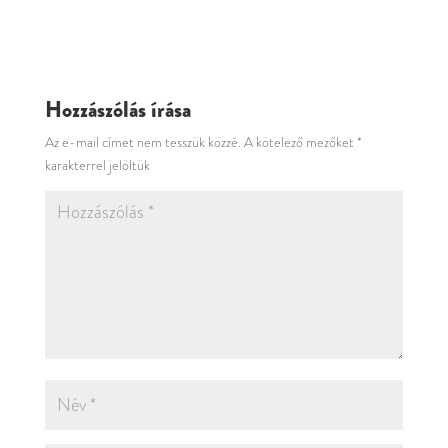
Hozzászólás írása
Az e-mail címet nem tesszük közzé.
A kötelező mezőket
*
karakterrel jelöltük