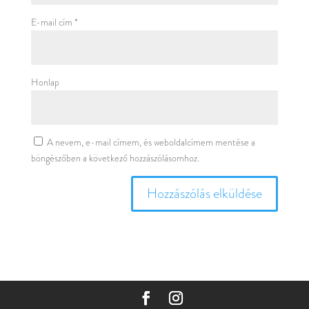
E-mail cím
*
Honlap
A nevem, e-mail címem, és weboldalcímem mentése a
böngészőben a következő hozzászólásomhoz.