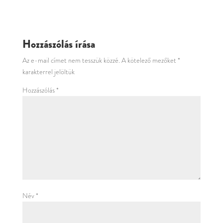
Hozzászólás írása
Az e-mail címet nem tesszük közzé.
A kötelező mezőket
*
karakterrel jelöltük
Hozzászólás
*
Név
*