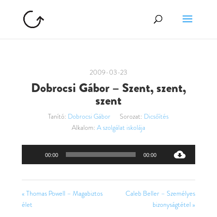
2009-03-23
Dobrocsi Gábor – Szent, szent,
szent
Tanító:
Dobrocsi Gábor
Sorozat:
Dicsőítés
Alkalom:
A szolgálat iskolája
Audió
00:00
00:00
lejátszó
« Thomas Powell – Magabiztos
Caleb Beller – Személyes
élet
bizonyságtétel »