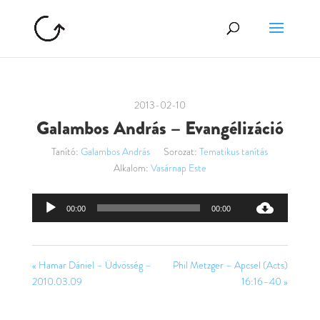
2013-02-10
Galambos András – Evangélizáció
Tanító:
Galambos András
Sorozat:
Tematikus tanítás
Alkalom:
Vasárnap Este
Audió
00:00
00:00
lejátszó
« Hamar Dániel – Üdvösség –
Phil Metzger – Apcsel (Acts)
2010.03.09
16:16–40 »