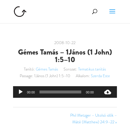
2008-10-22
Gémes Tamás – 1János (1 John)
1:5–10
Tanító:
Gémes Tamás
Sorozat:
Tematikus tanítás
Passage:
1János (1 John) 1:5–10
Alkalom:
Szerda Este
Audió
00:00
00:00
lejátszó
Phil Metzger – Utolsó idők –
Máté (Matthew) 24:9–22 »