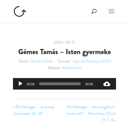
2004-08-17
Gémes Tamás – Isten gyermeke
Tanító:
Gémes Tamás
Sorozat:
Vajta Konferencia 2004
Alkalom:
Konferencia
Audió
00:00
00:00
lejátszó
« Phil Metzger – Jeremiás
Phil Metzger – Az evangélium:
(Jeremiah) 26–28
miről szól? – 1Korinthus (1Cor)
15:1–8 »