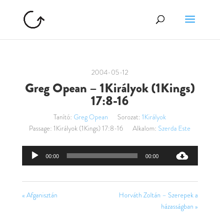
2004-05-12
Greg Opean – 1Királyok (1Kings)
17:8-16
Tanító:
Greg Opean
Sorozat:
1Királyok
Passage:
1Királyok (1Kings) 17:8-16
Alkalom:
Szerda Este
Audió
00:00
00:00
lejátszó
« Afganisztán
Horváth Zoltán – Szerepek a
házasságban »