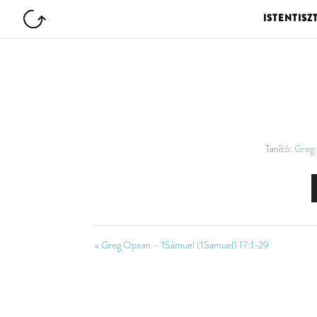
ISTENTISZ
Tanító:
Greg
« Greg Opean – 1Sámuel (1Samuel) 17:1-29