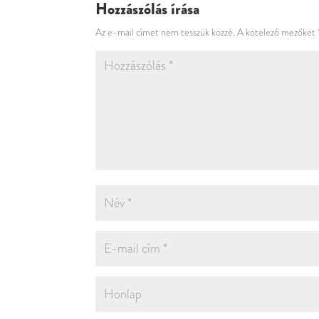
Hozzászólás írása
Az e-mail címet nem tesszük közzé.
A kötelező mezőket