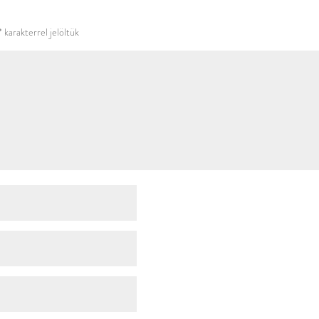
használni.
*
karakterrel jelöltük