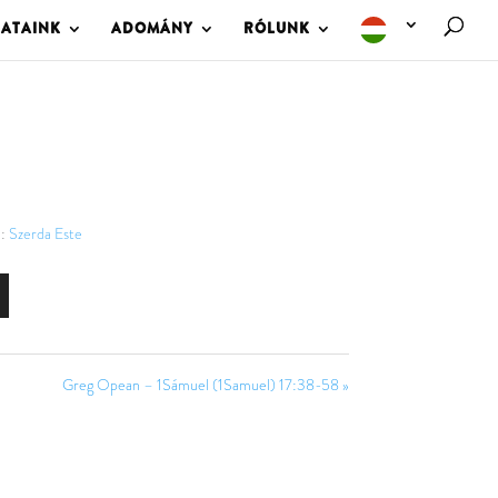
LATAINK
ADOMÁNY
RÓLUNK
:
Szerda Este
Greg Opean – 1Sámuel (1Samuel) 17:38-58 »