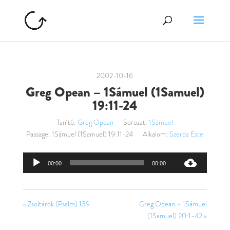
2002-10-16
Greg Opean – 1Sámuel (1Samuel)
19:11-24
Tanító:
Greg Opean
Sorozat:
1Sámuel
Passage:
1Sámuel (1Samuel) 19:11-24
Alkalom:
Szerda Este
Audió
00:00
00:00
lejátszó
« Zsoltárok (Psalm) 139
Greg Opean – 1Sámuel
(1Samuel) 20:1-42 »