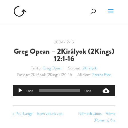
2004-12-15
Greg Opean – 2Királyok (2Kings)
12:1-16
Tanító:
Greg Opean
Sorozat:
2Királyok
Passage:
2Királyok (2Kings) 12:1-16
Alkalom:
Szerda Este
Audió
00:00
00:00
lejátszó
« Paul Lange – Isten velünk van
Németh János – Róma
(Romans) 6 »