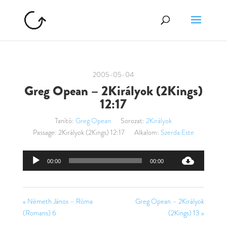
2005-05-04
Greg Opean – 2Királyok (2Kings)
12:17
Tanító:
Greg Opean
Sorozat:
2Királyok
Passage:
2Királyok (2Kings) 12:17
Alkalom:
Szerda Este
Audió
00:00
00:00
lejátszó
« Németh János – Róma
Greg Opean – 2Királyok
(Romans) 6
(2Kings) 13 »