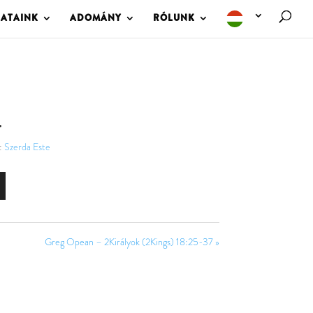
LATAINK
ADOMÁNY
RÓLUNK
4
:
Szerda Este
Greg Opean – 2Királyok (2Kings) 18:25-37 »