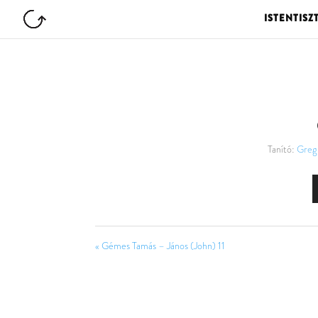
ISTENTISZ
Tanító:
Greg
« Gémes Tamás – János (John) 11