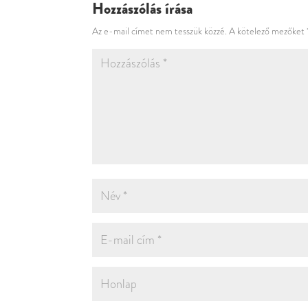
Hozzászólás írása
Az e-mail címet nem tesszük közzé.
A kötelező mezőket