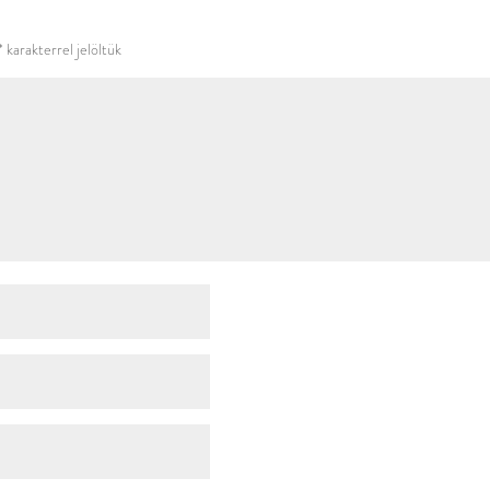
használni.
*
karakterrel jelöltük