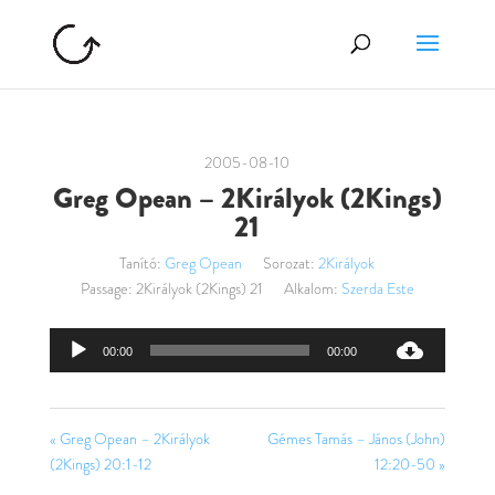
2005-08-10
Greg Opean – 2Királyok (2Kings)
21
Tanító:
Greg Opean
Sorozat:
2Királyok
Passage:
2Királyok (2Kings) 21
Alkalom:
Szerda Este
Audió
00:00
00:00
lejátszó
« Greg Opean – 2Királyok
Gémes Tamás – János (John)
(2Kings) 20:1-12
12:20-50 »