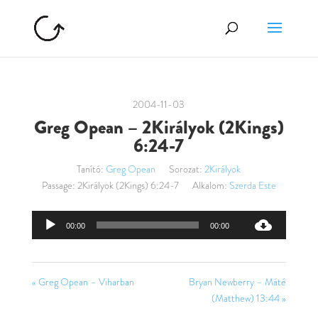
2004-11-03
Greg Opean – 2Királyok (2Kings)
6:24-7
Tanító:
Greg Opean
Sorozat:
2Királyok
Passage:
2Királyok (2Kings) 6:24-7
Alkalom:
Szerda Este
Audió
00:00
00:00
lejátszó
« Greg Opean – Viharban
Bryan Newberry – Máté
(Matthew) 13:44 »