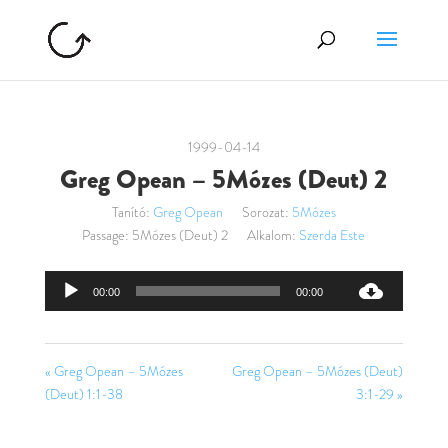
1999-04-14
Greg Opean – 5Mózes (Deut) 2
Tanító:
Greg Opean
Sorozat:
5Mózes
Passage:
5Mózes (Deut) 2
Alkalom:
Szerda Este
Audió
00:00
00:00
lejátszó
« Greg Opean – 5Mózes
Greg Opean – 5Mózes (Deut)
(Deut) 1:1-38
3:1-29 »