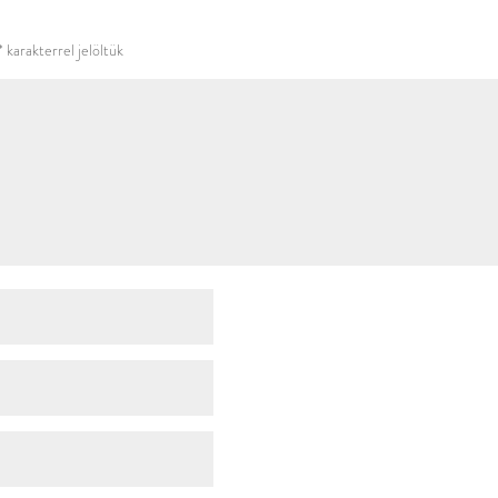
használni.
*
karakterrel jelöltük