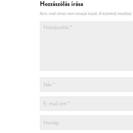
Hozzászólás írása
Az e-mail címet nem tesszük közzé.
A kötelező mezőket