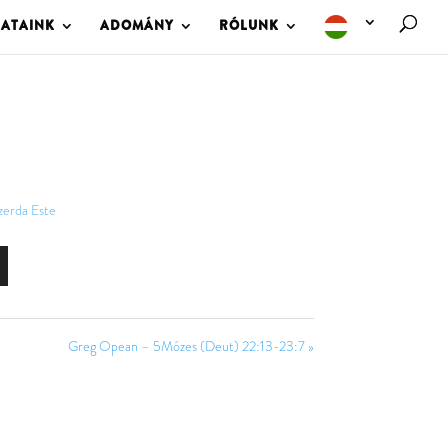
LATAINK
ADOMÁNY
RÓLUNK
zerda Este
Greg Opean – 5Mózes (Deut) 22:13-23:7 »