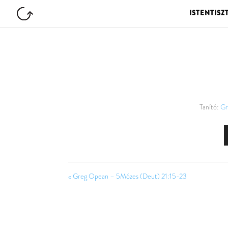
ISTENTISZ
Tanító:
Gr
« Greg Opean – 5Mózes (Deut) 21:15-23