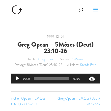
1999-12-01
Greg Opean – 5Mózes (Deut)
23:10-26
Tanító:
Greg Opean
Sorozat:
5Mózes
Passage:
5Mózes (Deut) 23:10-26
Alkalom:
Szerda Este
Audió
00:00
00:00
lejátszó
« Greg Opean – 5Mózes
Greg Opean – 5Mózes (Deut)
(Deut) 22:13-23:7
24:1-22 »