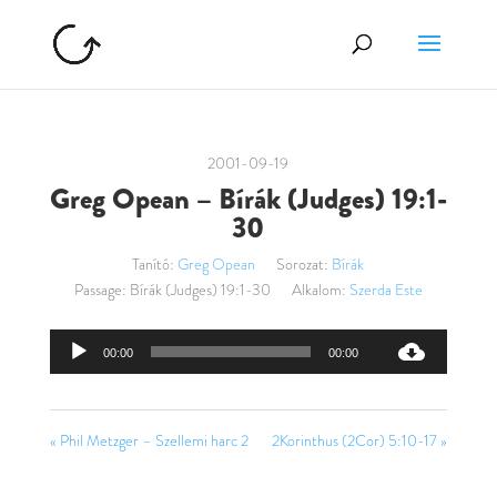
2001-09-19
Greg Opean – Bírák (Judges) 19:1-
30
Tanító:
Greg Opean
Sorozat:
Bírák
Passage:
Bírák (Judges) 19:1-30
Alkalom:
Szerda Este
Audió
00:00
00:00
lejátszó
« Phil Metzger – Szellemi harc 2
2Korinthus (2Cor) 5:10-17 »