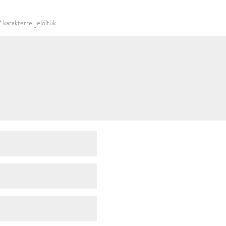
használni.
*
karakterrel jelöltük