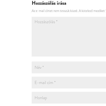
Hozzászólás írása
Az e-mail címet nem tesszük közzé.
A kötelező mezőket