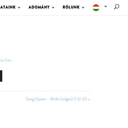
LATAINK
ADOMÁNY
RÓLUNK
da Este
Greg Opean – Bírák (Judges) 3:12-30 »