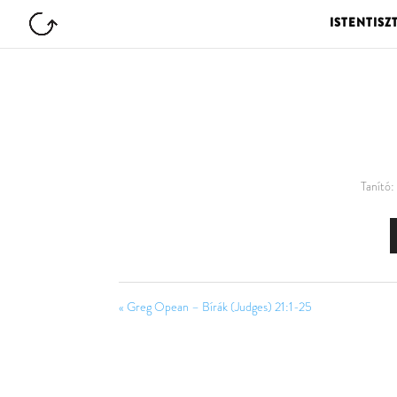
ISTENTISZ
Tanító:
« Greg Opean – Bírák (Judges) 21:1-25