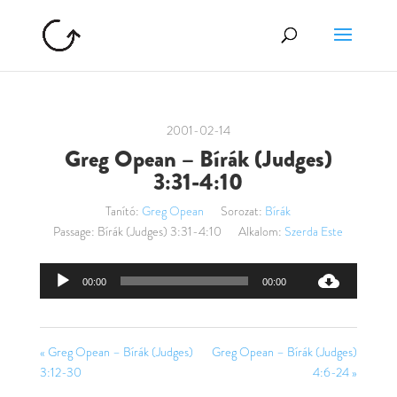
2001-02-14
Greg Opean – Bírák (Judges)
3:31-4:10
Tanító:
Greg Opean
Sorozat:
Bírák
Passage:
Bírák (Judges) 3:31-4:10
Alkalom:
Szerda Este
Audió
00:00
00:00
lejátszó
« Greg Opean – Bírák (Judges)
Greg Opean – Bírák (Judges)
3:12-30
4:6-24 »